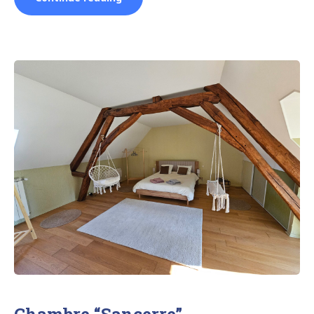
“Reuilly””
Chambre “Sancerre”