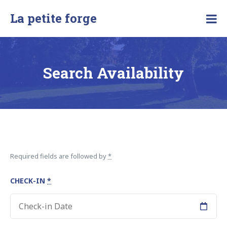
Skip
La petite forge
to
content
Search Availability
Required fields are followed by
*
CHECK-IN
*